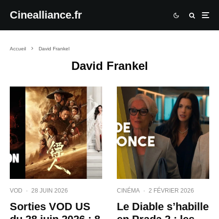
Cinealliance.fr
Accueil
David Frankel
David Frankel
VOD
·
28 JUIN 2026
CINÉMA
·
2 FÉVRIER 2026
Sorties VOD US
Le Diable s’habille