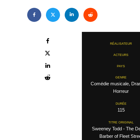
RÉALISATEUR
ACTEURS
PAYS
GENRE
Comédie musicale, Dra
Horreur
DURÉE
115
TITRE ORIGINAL
Sweeney Todd - The 
Barber of Fleet Stre