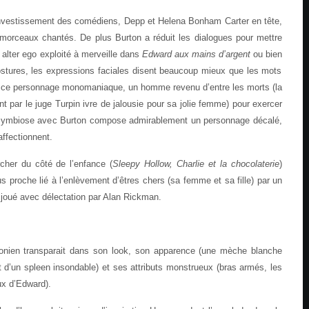
investissement des comédiens, Depp et Helena Bonham Carter en tête,
morceaux chantés. De plus Burton a réduit les dialogues pour mettre
 alter ego exploité à merveille dans
Edward aux mains d’argent
ou bien
postures, les expressions faciales disent beaucoup mieux que les mots
 de ce personnage monomaniaque, un homme revenu d’entre les morts (la
nt par le juge Turpin ivre de jalousie pour sa jolie femme) pour exercer
symbiose avec Burton compose admirablement un personnage décalé,
affectionnent.
cher du côté de l’enfance (
Sleepy Hollow, Charlie et la chocolaterie
)
s proche lié à l’enlèvement d’êtres chers (sa femme et sa fille) par un
joué avec délectation par Alan Rickman.
tonien transparait dans son look, son apparence (une mèche blanche
et d’un spleen insondable) et ses attributs monstrueux (bras armés, les
ux d’Edward).