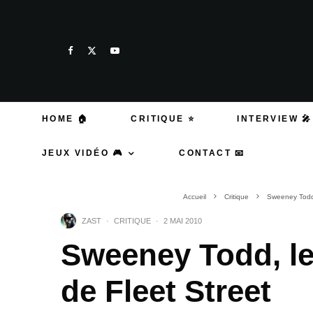
HOME 🏠
CRITIQUE ⭐
INTERVIEW 🎤
JEUX VIDÉO 🎮
CONTACT 📧
Accueil
Critique
Sweeney Todd,
ZAST
·
CRITIQUE
·
2 MAI 2010
Sweeney Todd, le
de Fleet Street