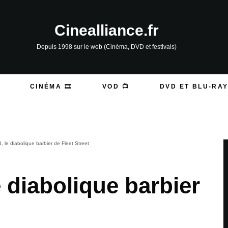
Cinealliance.fr
Depuis 1998 sur le web (Cinéma, DVD et festivals)
CINÉMA 🎞️
VOD 📺
DVD ET BLU-RAY
 le diabolique barbier de Fleet Street
 diabolique barbier