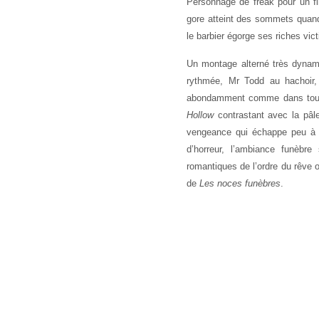
Personnage de freak pour un fi
gore atteint des sommets quand
le barbier égorge ses riches vi
Un montage alterné très dynam
rythmée, Mr Todd au hachoir,
abondamment comme dans tout b
Hollow
contrastant avec la pâl
vengeance qui échappe peu à pe
d’horreur, l’ambiance funèbr
romantiques de l’ordre du rêve 
de
Les noces funèbres
.