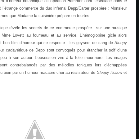
lm d’horreur britannique d’inspiration Hammer dont l’escalade dans le
 l’étrange commerce du duo infernal Depp/Carter prospère : Monsieur
ctimes que Madame la cuisinière prépare en tourtes.
ique révèle les secrets de ce commerce prospère : sur une musique
 Mme Lovett au fourneau et au service. L’hémoglobine gicle alors
on film d’horreur qui se respecte : les geysers de sang de
Sleepy
eur cadavérique de Depp sont convoqués pour étancher la soif d’une
u à son auteur. L’obsession vire à la folie meurtrière. Les images
e sont contrebalancés par des mélodies toniques lors d’échappées
ou bien par un humour macabre cher au réalisateur de
Sleepy
Hollow
et