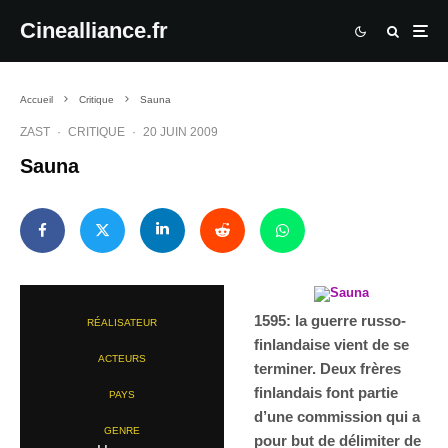
Cinealliance.fr
Accueil
Critique
Sauna
ZAST
·
CRITIQUE
·
20 JUIN 2009
Sauna
1595: la guerre russo-
RÉALISATEUR
finlandaise vient de se
ACTEURS
terminer. Deux frères
finlandais font partie
PAYS
d’une commission qui a
GENRE
pour but de délimiter de