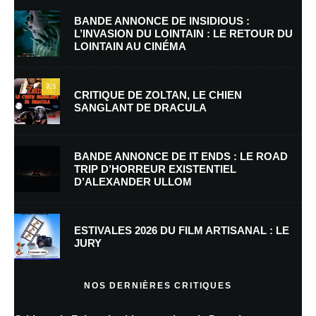
BANDE ANNONCE DE INSIDIOUS :
L’INVASION DU LOINTAIN : LE RETOUR DU
LOINTAIN AU CINÉMA
Nom
*
7.5
CRITIQUE DE ZOLTAN, LE CHIEN
SANGLANT DE DRACULA
E-mail
*
Site web
BANDE ANNONCE DE IT ENDS : LE ROAD
TRIP D’HORREUR EXISTENTIEL
D’ALEXANDER ULLOM
Enregistrer mon nom, mon e-mail et mon site dans le navigateur pour
mon prochain commentaire.
ESTIVALES 2026 DU FILM ARTISANAL : LE
JURY
En savoir
plus sur la façon dont les données de vos commentaires sont
NOS DERNIÈRES CRITIQUES
traitées