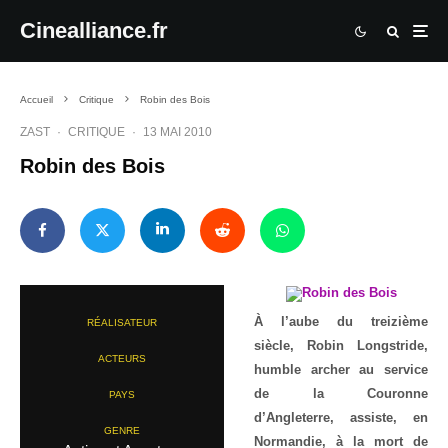
Cinealliance.fr
Accueil
Critique
Robin des Bois
ZAST
·
CRITIQUE
·
13 MAI 2010
Robin des Bois
À l’aube du treizième
RÉALISATEUR
siècle, Robin Longstride,
ACTEURS
humble archer au service
de la Couronne
PAYS
d’Angleterre, assiste, en
GENRE
Normandie, à la mort de