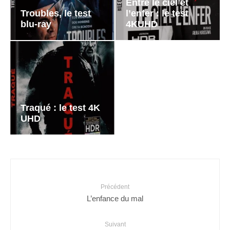
Entre le ciel et
Troubles, le test
l’enfer : le test
blu-ray
4KUHD
Traqué : le test 4K
UHD
Précédent
L’enfance du mal
Suivant