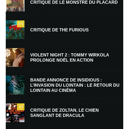
CRITIQUE DE LE MONSTRE DU PLACARD
9.5
CRITIQUE DE THE FURIOUS
Nom
*
VIOLENT NIGHT 2 : TOMMY WIRKOLA
PROLONGE NOËL EN ACTION
E-mail
*
Site web
BANDE ANNONCE DE INSIDIOUS :
L’INVASION DU LOINTAIN : LE RETOUR DU
LOINTAIN AU CINÉMA
Enregistrer mon nom, mon e-mail et mon site dans le navigateur pour
mon prochain commentaire.
7.5
CRITIQUE DE ZOLTAN, LE CHIEN
SANGLANT DE DRACULA
En savoir