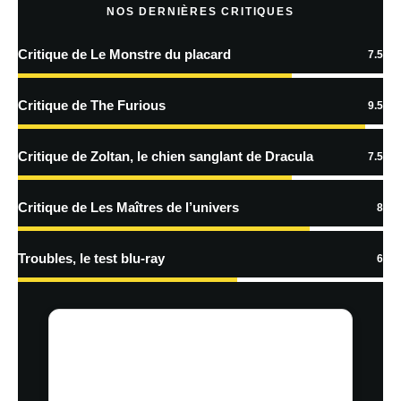
plus sur la façon dont les données de vos commentaires sont
NOS DERNIÈRES CRITIQUES
traitées
Critique de Le Monstre du placard
7.5
Critique de The Furious
9.5
Critique de Zoltan, le chien sanglant de Dracula
7.5
Critique de Les Maîtres de l’univers
8
Troubles, le test blu-ray
6