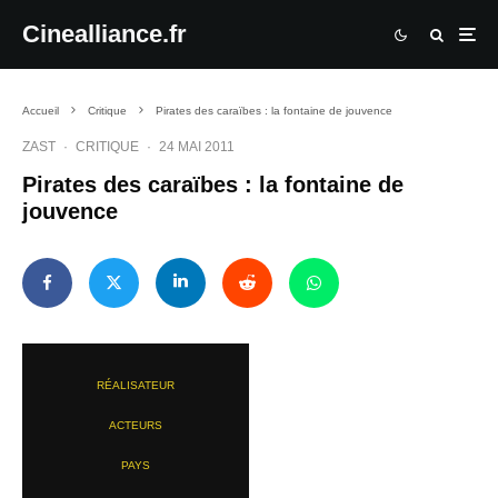
Cinealliance.fr
Accueil
Critique
Pirates des caraïbes : la fontaine de jouvence
ZAST
·
CRITIQUE
·
24 MAI 2011
Pirates des caraïbes : la fontaine de
jouvence
RÉALISATEUR
ACTEURS
PAYS