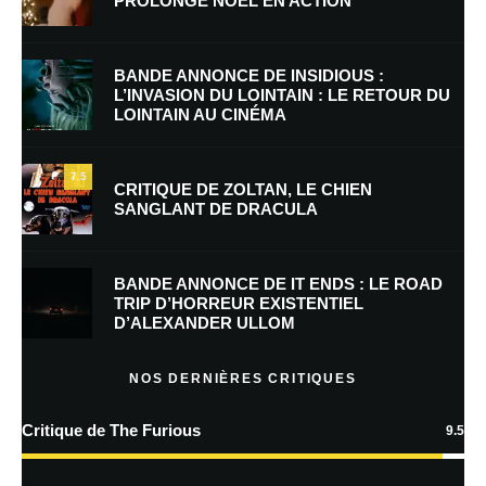
PROLONGE NOËL EN ACTION
Nom
*
BANDE ANNONCE DE INSIDIOUS :
L’INVASION DU LOINTAIN : LE RETOUR DU
LOINTAIN AU CINÉMA
E-mail
*
Site web
7.5
CRITIQUE DE ZOLTAN, LE CHIEN
SANGLANT DE DRACULA
Enregistrer mon nom, mon e-mail et mon site dans le navigateur pour
mon prochain commentaire.
BANDE ANNONCE DE IT ENDS : LE ROAD
TRIP D’HORREUR EXISTENTIEL
D’ALEXANDER ULLOM
En savoir
plus sur la façon dont les données de vos commentaires sont
NOS DERNIÈRES CRITIQUES
traitées
Critique de The Furious
9.5