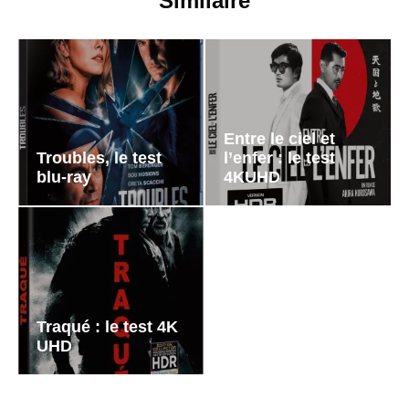
Similaire
Entre le ciel et
Troubles, le test
l’enfer : le test
blu-ray
4KUHD
Traqué : le test 4K
UHD