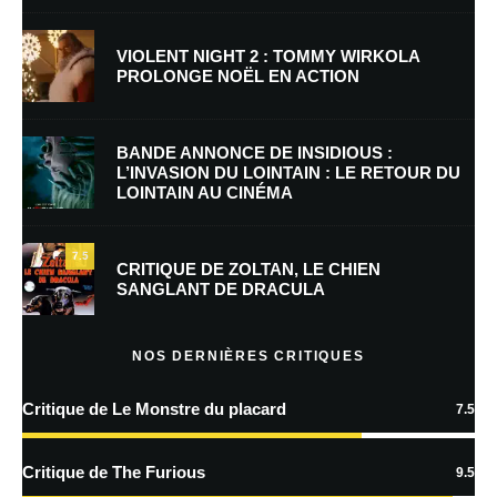
VIOLENT NIGHT 2 : TOMMY WIRKOLA
PROLONGE NOËL EN ACTION
E-mail
*
Site web
BANDE ANNONCE DE INSIDIOUS :
L’INVASION DU LOINTAIN : LE RETOUR DU
LOINTAIN AU CINÉMA
Enregistrer mon nom, mon e-mail et mon site dans le navigateur pour
mon prochain commentaire.
7.5
CRITIQUE DE ZOLTAN, LE CHIEN
SANGLANT DE DRACULA
En savoir
plus sur la façon dont les données de vos commentaires sont
NOS DERNIÈRES CRITIQUES
traitées
Critique de Le Monstre du placard
7.5
Critique de The Furious
9.5