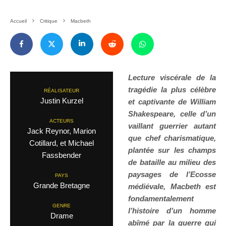
Accueil
Critique
Macbeth
Lecture viscérale de la
tragédie la plus célèbre
RÉALISATEUR
Justin Kurzel
et captivante de William
Shakespeare, celle d’un
ACTEURS
vaillant guerrier autant
Jack Reynor, Marion
que chef charismatique,
Cotillard, et Michael
plantée sur les champs
Fassbender
de bataille au milieu des
paysages de l’Ecosse
PAYS
Grande Bretagne
médiévale, Macbeth est
fondamentalement
GENRE
l’histoire d’un homme
Drame
abîmé par la guerre qui