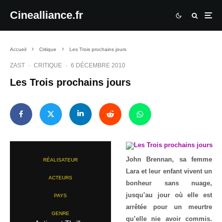
Cinealliance.fr
Accueil
Critique
Les Trois prochains jours
ZAST
·
CRITIQUE
·
6 DÉCEMBRE 2010
Les Trois prochains jours
John Brennan, sa femme
RÉALISATEUR
Lara et leur enfant vivent un
ACTEURS
bonheur sans nuage,
jusqu’au jour où elle est
PAYS
arrêtée pour un meurtre
GENRE
qu’elle nie avoir commis.