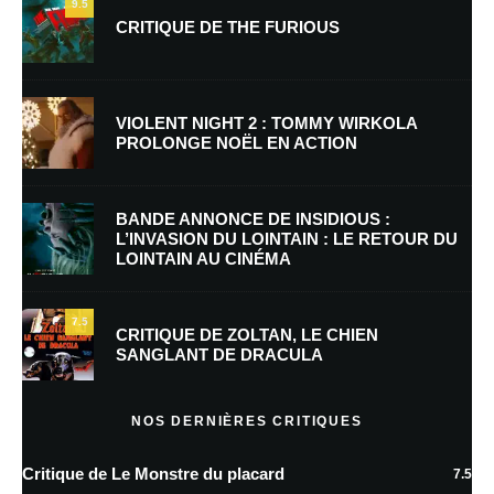
9.5
CRITIQUE DE THE FURIOUS
Nom
*
VIOLENT NIGHT 2 : TOMMY WIRKOLA
PROLONGE NOËL EN ACTION
E-mail
*
Site web
BANDE ANNONCE DE INSIDIOUS :
L’INVASION DU LOINTAIN : LE RETOUR DU
LOINTAIN AU CINÉMA
Enregistrer mon nom, mon e-mail et mon site dans le navigateur pour
mon prochain commentaire.
7.5
CRITIQUE DE ZOLTAN, LE CHIEN
SANGLANT DE DRACULA
En savoir
plus sur la façon dont les données de vos commentaires sont
NOS DERNIÈRES CRITIQUES
traitées
Critique de Le Monstre du placard
7.5