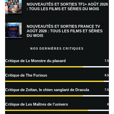
NOUVEAUTÉS ET SORTIES TF1+ AOÛT 2026
: TOUS LES FILMS ET SÉRIES DU MOIS
Enregistrer mon nom, mon e-mail et mon site dans le navigateur pour
mon prochain commentaire.
NOUVEAUTÉS ET SORTIES FRANCE TV
AOÛT 2026 : TOUS LES FILMS ET SÉRIES
DU MOIS
En savoir
plus sur la façon dont les données de vos commentaires sont
NOS DERNIÈRES CRITIQUES
traitées
Critique de Le Monstre du placard
7.5
Critique de The Furious
9.5
Critique de Zoltan, le chien sanglant de Dracula
7.5
Critique de Les Maîtres de l’univers
8