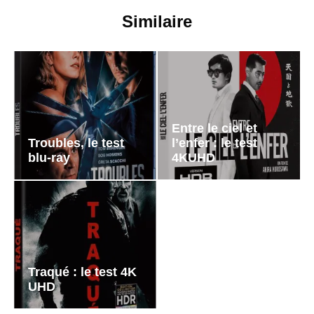
Similaire
Entre le ciel et
Troubles, le test
l’enfer : le test
blu-ray
4KUHD
Traqué : le test 4K
UHD