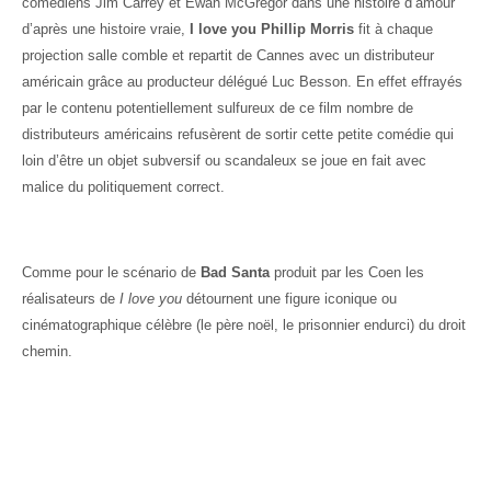
comédiens Jim Carrey et Ewan McGregor dans une histoire d’amour
d’après une histoire vraie,
I love you Phillip Morris
fit à chaque
projection salle comble et repartit de Cannes avec un distributeur
américain grâce au producteur délégué Luc Besson. En effet effrayés
par le contenu potentiellement sulfureux de ce film nombre de
distributeurs américains refusèrent de sortir cette petite comédie qui
loin d’être un objet subversif ou scandaleux se joue en fait avec
malice du politiquement correct.
Comme pour le scénario de
Bad Santa
produit par les Coen les
réalisateurs de
I love you
détournent une figure iconique ou
cinématographique célèbre (le père noël, le prisonnier endurci) du droit
chemin.