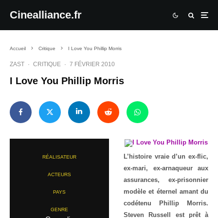
Cinealliance.fr
Accueil
Critique
I Love You Phillip Morris
ZAST
·
CRITIQUE
·
7 FÉVRIER 2010
I Love You Phillip Morris
L’histoire vraie d’un ex-flic,
RÉALISATEUR
ex-mari, ex-arnaqueur aux
ACTEURS
assurances, ex-prisonnier
modèle et éternel amant du
PAYS
codétenu Phillip Morris.
GENRE
Steven Russell est prêt à