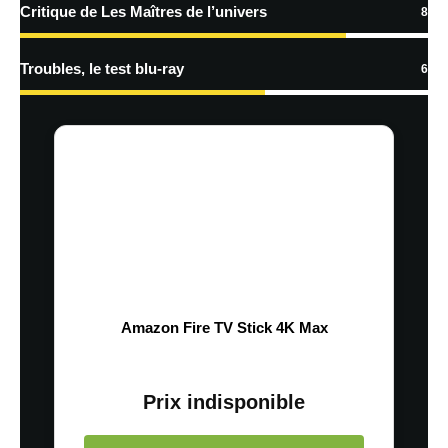
Critique de Les Maîtres de l’univers
8
En savoir
plus sur la façon dont les données de vos commentaires sont
Troubles, le test blu-ray
6
traitées
Amazon Fire TV Stick 4K Max
Prix indisponible