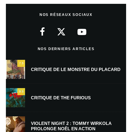
Anonyme
Répondre
26 juin 2010 à 21 h 21 min
NOS RÉSEAUX SOCIAUX
bonjour
nous sommes extremement ravis d avoir sorti ce film.
le editions emylia
NOS DERNIERS ARTICLES
www,emylia.fr
psd@emylia.fr
7.5
CRITIQUE DE LE MONSTRE DU PLACARD
Laisser un commentaire
9.5
CRITIQUE DE THE FURIOUS
Votre adresse e-mail ne sera pas publiée.
Les champs obligatoires sont
indiqués avec
*
Commentaire
*
VIOLENT NIGHT 2 : TOMMY WIRKOLA
PROLONGE NOËL EN ACTION