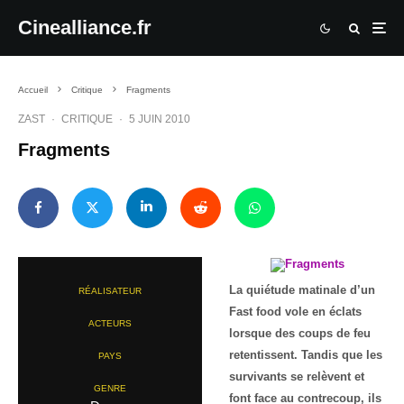
Cinealliance.fr
Accueil
Critique
Fragments
ZAST
·
CRITIQUE
·
5 JUIN 2010
Fragments
La quiétude matinale d’un
RÉALISATEUR
Fast food vole en éclats
ACTEURS
lorsque des coups de feu
retentissent. Tandis que les
PAYS
survivants se relèvent et
GENRE
font face au contrecoup, ils