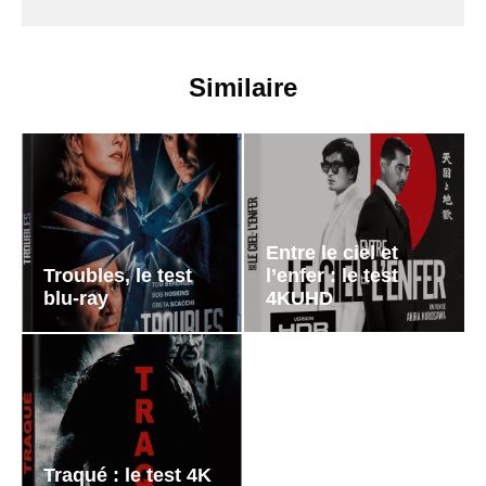
Similaire
Entre le ciel et
Troubles, le test
l’enfer : le test
blu-ray
4KUHD
Traqué : le test 4K