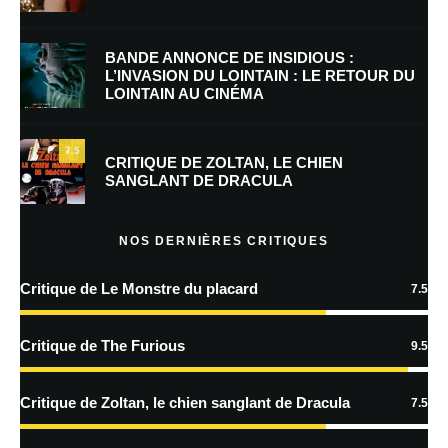
BANDE ANNONCE DE INSIDIOUS :
L’INVASION DU LOINTAIN : LE RETOUR DU
LOINTAIN AU CINÉMA
7.5
CRITIQUE DE ZOLTAN, LE CHIEN
SANGLANT DE DRACULA
Nom
*
NOS DERNIÈRES CRITIQUES
E-mail
*
Site web
Critique de Le Monstre du placard
7.5
Critique de The Furious
9.5
Enregistrer mon nom, mon e-mail et mon site dans le navigateur pour
mon prochain commentaire.
Critique de Zoltan, le chien sanglant de Dracula
7.5