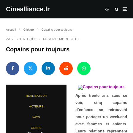
Cinealliance.fr
Accueil
Critique
Copains pour toujours
ZAST
·
CRITIQUE
·
14 SEPTEMBRE 2010
Copains pour toujours
Après trente ans sans se
RÉALISATEUR
voir, cinq copains
ACTEURS
d’enfance se retrouvent
pour partager un week-end
PAYS
avec femmes et enfants.
GENRE
Leurs relations reprennent