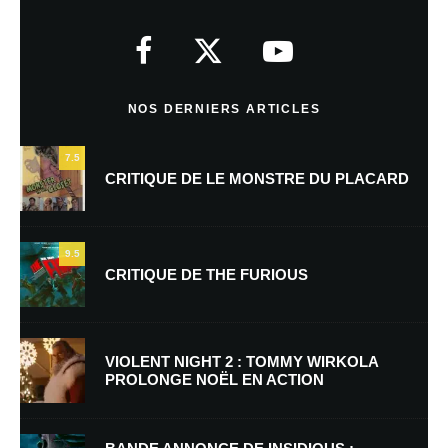
Votre adresse e-mail ne sera pas publiée.
Les champs obligatoires sont
indiqués avec
*
Commentaire
*
NOS DERNIERS ARTICLES
7.5
CRITIQUE DE LE MONSTRE DU PLACARD
9.5
CRITIQUE DE THE FURIOUS
Nom
*
VIOLENT NIGHT 2 : TOMMY WIRKOLA
PROLONGE NOËL EN ACTION
E-mail
*
Site web