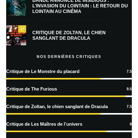
BANDE ANNONCE DE INSIDIOUS :
L’INVASION DU LOINTAIN : LE RETOUR DU
LOINTAIN AU CINÉMA
Enregistrer mon nom, mon e-mail et mon site dans le navigateur pour
mon prochain commentaire.
7.5
CRITIQUE DE ZOLTAN, LE CHIEN
SANGLANT DE DRACULA
En savoir
plus sur la façon dont les données de vos commentaires sont
NOS DERNIÈRES CRITIQUES
traitées
Critique de Le Monstre du placard
7.5
Critique de The Furious
9.5
Critique de Zoltan, le chien sanglant de Dracula
7.5
Critique de Les Maîtres de l’univers
8