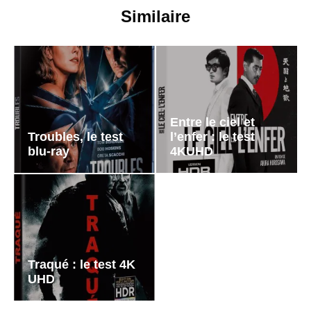
Similaire
Entre le ciel et
Troubles, le test
l’enfer : le test
blu-ray
4KUHD
Traqué : le test 4K
UHD