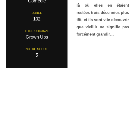
Comedie
là où elles en étaient
restées trois décennies plus
DURÉE
102
tôt, et ils vont vite découvrir
que vieillir ne signifie pas
TITRE ORIGINAL
forcément grandir…
Grown Ups
NOTRE SCORE
5