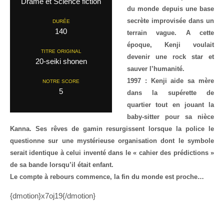
Drame et Science fiction
du monde depuis une base
secrète improvisée dans un
DURÉE
140
terrain vague. A cette
époque, Kenji voulait
TITRE ORIGINAL
devenir une rock star et
20-seiki shonen
sauver l’humanité.
1997 : Kenji aide sa mère
NOTRE SCORE
5
dans la supérette de
quartier tout en jouant la
baby-sitter pour sa nièce
Kanna. Ses rêves de gamin resurgissent lorsque la police le
questionne sur une mystérieuse organisation dont le symbole
serait identique à celui inventé dans le « cahier des prédictions »
de sa bande lorsqu’il était enfant.
Le compte à rebours commence, la fin du monde est proche…
{dmotion}x7oj19{/dmotion}