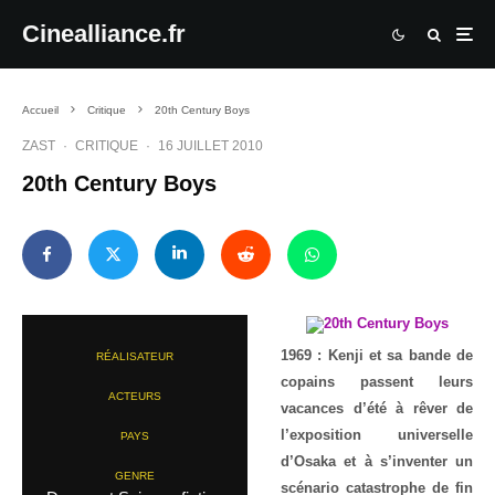
Cinealliance.fr
Accueil
Critique
20th Century Boys
ZAST
·
CRITIQUE
·
16 JUILLET 2010
20th Century Boys
1969 : Kenji et sa bande de
RÉALISATEUR
copains passent leurs
ACTEURS
vacances d’été à rêver de
l’exposition universelle
PAYS
d’Osaka et à s’inventer un
GENRE
scénario catastrophe de fin