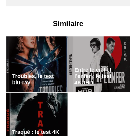
Similaire
Entre le ciel et
Troubles, le test
l’enfer : le test
blu-ray
4KUHD
Traqué : le test 4K