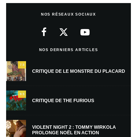
Laisser un commentaire
NOS RÉSEAUX SOCIAUX
Votre adresse e-mail ne sera pas publiée.
Les champs obligatoires sont
indiqués avec
*
Commentaire
*
NOS DERNIERS ARTICLES
7.5
CRITIQUE DE LE MONSTRE DU PLACARD
9.5
CRITIQUE DE THE FURIOUS
Nom
*
VIOLENT NIGHT 2 : TOMMY WIRKOLA
PROLONGE NOËL EN ACTION