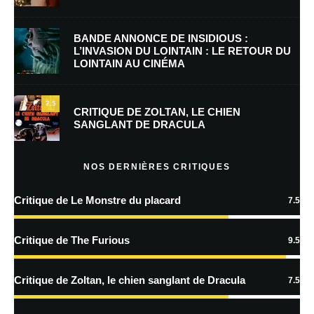
E-mail
*
Site web
BANDE ANNONCE DE INSIDIOUS :
L’INVASION DU LOINTAIN : LE RETOUR DU
LOINTAIN AU CINÉMA
Enregistrer mon nom, mon e-mail et mon site dans le navigateur pour
mon prochain commentaire.
7.5
CRITIQUE DE ZOLTAN, LE CHIEN
SANGLANT DE DRACULA
En savoir
plus sur la façon dont les données de vos commentaires sont
NOS DERNIÈRES CRITIQUES
traitées
Critique de Le Monstre du placard
7.5
Critique de The Furious
9.5
Critique de Zoltan, le chien sanglant de Dracula
7.5