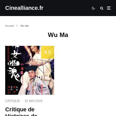
Cinealliance.fr
Accueil
Wu Ma
Wu Ma
8.5
CRITIQUE
·
22 MAI 2026
Critique de