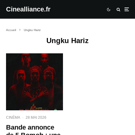
Cinealliance.fr
Accueil
Ungku Hariz
Ungku Hariz
CINÉMA
·
28 MAI 2026
Bande annonce