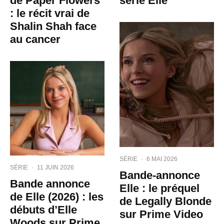
de Paper Flowers
série Elle
: le récit vrai de
Shalin Shah face
au cancer
SÉRIE
·
6 MAI 2026
SÉRIE
·
11 JUIN 2026
Bande-annonce
Bande annonce
Elle : le préquel
de Elle (2026) : les
de Legally Blonde
débuts d’Elle
sur Prime Video
Woods sur Prime