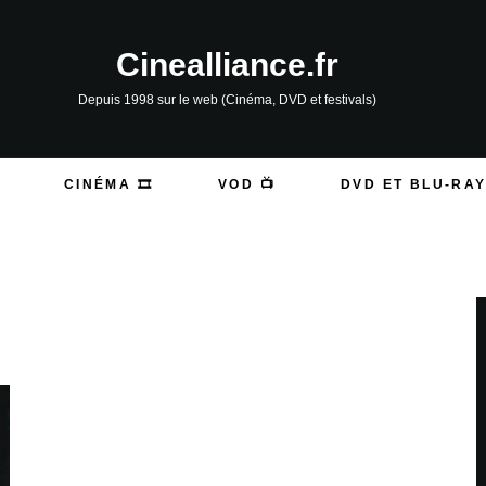
Cinealliance.fr
Depuis 1998 sur le web (Cinéma, DVD et festivals)
CINÉMA 🎞️
VOD 📺
DVD ET BLU-RAY