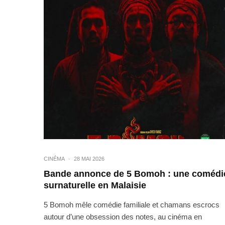
CINÉMA
·
28 MAI 2026
Bande annonce de 5 Bomoh : une comédi
surnaturelle en Malaisie
5 Bomoh mêle comédie familiale et chamans escrocs
autour d’une obsession des notes, au cinéma en