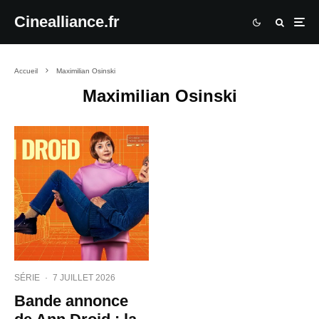
Cinealliance.fr
Accueil
Maximilian Osinski
Maximilian Osinski
SÉRIE
·
7 JUILLET 2026
Bande annonce