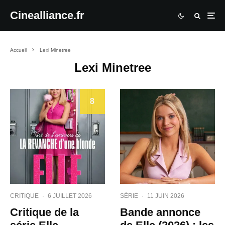
Cinealliance.fr
Accueil
Lexi Minetree
Lexi Minetree
8
CRITIQUE
·
6 JUILLET 2026
SÉRIE
·
11 JUIN 2026
Critique de la
Bande annonce