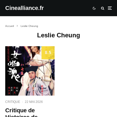
Cinealliance.fr
Accueil
Leslie Cheung
Leslie Cheung
8.5
CRITIQUE
·
22 MAI 2026
Critique de