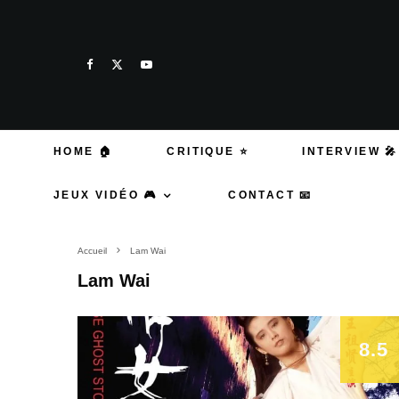
HOME 🏠
CRITIQUE ⭐
INTERVIEW 🎤
JEUX VIDÉO 🎮
CONTACT 📧
Accueil
Lam Wai
Lam Wai
8.5