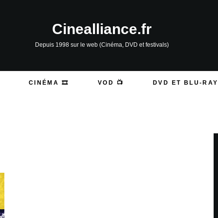
Cinealliance.fr
Depuis 1998 sur le web (Cinéma, DVD et festivals)
CINÉMA 🎞️
VOD 📺
DVD ET BLU-RAY