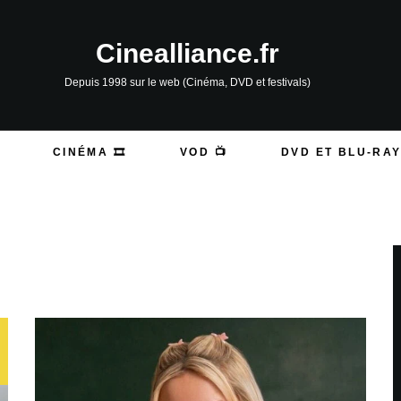
Cinealliance.fr
Depuis 1998 sur le web (Cinéma, DVD et festivals)
CINÉMA 🎞️
VOD 📺
DVD ET BLU-RAY