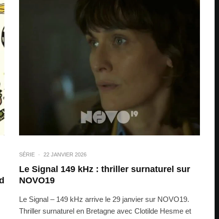
SÉRIE
·
22 JANVIER 2026
Le Signal 149 kHz : thriller surnaturel sur
rd
NOVO19
Le Signal – 149 kHz arrive le 29 janvier sur NOVO19.
Thriller surnaturel en Bretagne avec Clotilde Hesme et