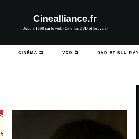
Cinealliance.fr
Depuis 1998 sur le web (Cinéma, DVD et festivals)
CINÉMA 🎞️
VOD 📺
DVD ET BLU-RAY