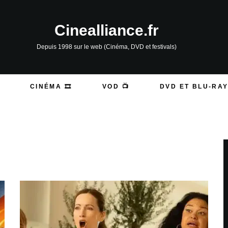
Cinealliance.fr
Depuis 1998 sur le web (Cinéma, DVD et festivals)
CINÉMA 🎞️
VOD 📺
DVD ET BLU-RAY