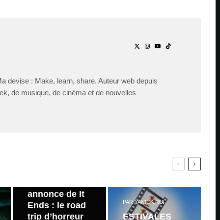
Ma devise : Make, learn, share. Auteur web depuis
ek, de musique, de cinéma et de nouvelles
PAR
ZAST
Bande
annonce de It
PAR
YANICK RUF
Ends : le road
trip d’horreur
ESTIVALES