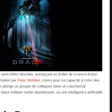
ent d’être dévoilée, annonçant un thriller de science-fiction
Réalisé par
Peter Webber
, connu pour sa capacité à créer des
lm plonge un groupe de collègues dans un cauchemar
ase militaire serbe abandonnée, où une intelligence artificielle