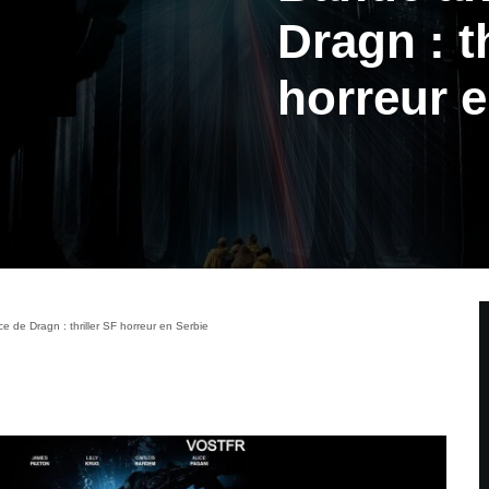
Dragn : t
horreur e
 de Dragn : thriller SF horreur en Serbie