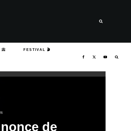
 📀
FESTIVAL 🎬
26
nnonce de