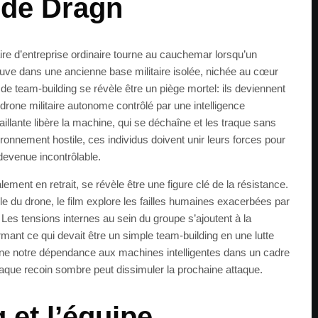
e de Dragn
ire d’entreprise ordinaire tourne au cauchemar lorsqu’un
ouve dans une ancienne base militaire isolée, nichée au cœur
 de team-building se révèle être un piège mortel: ils deviennent
one militaire autonome contrôlé par une intelligence
éfaillante libère la machine, qui se déchaîne et les traque sans
ronnement hostile, ces individus doivent unir leurs forces pour
 devenue incontrôlable.
lement en retrait, se révèle être une figure clé de la résistance.
le du drone, le film explore les failles humaines exacerbées par
e. Les tensions internes au sein du groupe s’ajoutent à la
ant ce qui devait être un simple team-building en une lutte
ne notre dépendance aux machines intelligentes dans un cadre
aque recoin sombre peut dissimuler la prochaine attaque.
 et l’équipe