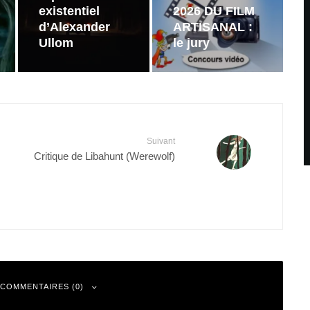
existentiel
2026 DU FILM
d’Alexander
ARTISANAL :
Ullom
le jury
Suivant
Critique de Libahunt (Werewolf)
 COMMENTAIRES (0)