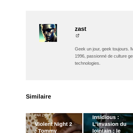
zast
Geek un jour, geek toujours. 
1996, passionné de culture ge
technologies.
PAR
ZAST
Similaire
Bande
annonce de
PAR
ZAST
Insidious :
Violent Night 2
L’invasion du
: Tommy
lointain : le