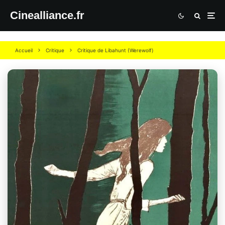
Cinealliance.fr
Accueil
Critique
Critique de Libahunt (Werewolf)