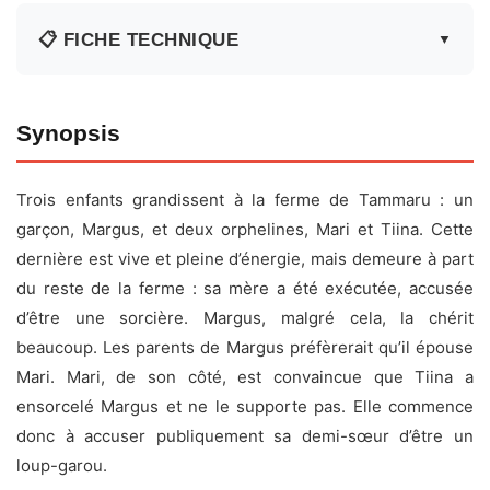
📋 FICHE TECHNIQUE
▼
Fiche technique
Synopsis
Titre original :
Libahunt
Trois enfants grandissent à la ferme de Tammaru : un
Réalisateur :
Leida Laius
garçon, Margus, et deux orphelines, Mari et Tiina. Cette
Acteurs :
Ene Rämmeld
,
Malle Klaassen
,
Evald
dernière est vive et pleine d’énergie, mais demeure à part
Hermaküla
,
Arnold Sikkel
, Evi Rauer, Elsa Ratassepp,
du reste de la ferme : sa mère a été exécutée, accusée
Voldemar Paavel, Doris Kareva, Külli Song, Rein Valter
d’être une sorcière. Margus, malgré cela, la chérit
Date de sortie :
17 novembre 1969
beaucoup. Les parents de Margus préfèrerait qu’il épouse
Durée :
1h11
Mari. Mari, de son côté, est convaincue que Tiina a
ensorcelé Margus et ne le supporte pas. Elle commence
Genre :
Drame, Romance
donc à accuser publiquement sa demi-sœur d’être un
Pays :
Estonie
loup-garou.