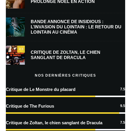
PROLONGE NOËL EN ACTION
E-mail
*
Site web
BANDE ANNONCE DE INSIDIOUS :
L’INVASION DU LOINTAIN : LE RETOUR DU
LOINTAIN AU CINÉMA
Enregistrer mon nom, mon e-mail et mon site dans le navigateur pour
mon prochain commentaire.
7.5
Prévenez-moi de tous les nouveaux commentaires par e-mail.
CRITIQUE DE ZOLTAN, LE CHIEN
SANGLANT DE DRACULA
Prévenez-moi de tous les nouveaux articles par e-mail.
NOS DERNIÈRES CRITIQUES
Critique de Le Monstre du placard
7.5
En savoir
plus sur la façon dont les données de vos commentaires sont
Critique de The Furious
9.5
traitées
Critique de Zoltan, le chien sanglant de Dracula
7.5