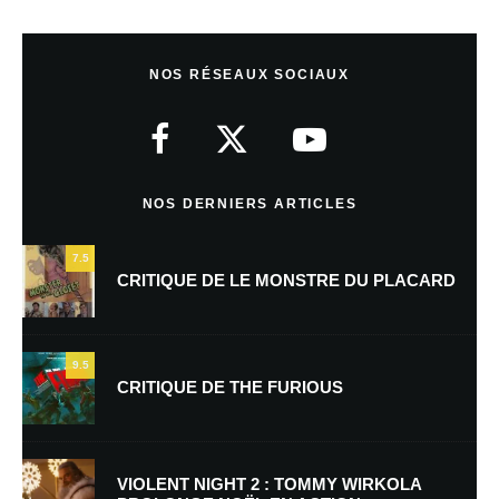
Laisser un commentaire
NOS RÉSEAUX SOCIAUX
Votre adresse e-mail ne sera pas publiée.
Les champs obligatoires sont
indiqués avec
*
Commentaire
*
NOS DERNIERS ARTICLES
7.5
CRITIQUE DE LE MONSTRE DU PLACARD
9.5
CRITIQUE DE THE FURIOUS
Nom
*
VIOLENT NIGHT 2 : TOMMY WIRKOLA