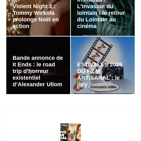
Violent Night 2 :
L’invasion du
Tommy Wirkola
lointain : le retour
prolonge Noël en
du Lointain au
action
cinéma
Bande annonce de
It Ends : le road
ESTIVALES 2026
trip d’horreur
DU FILM
existentiel
ARTISANAL : le
d’Alexander Ullom
jury