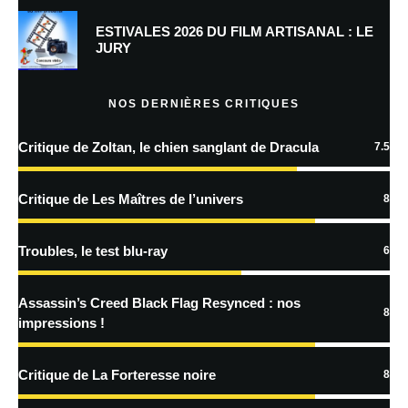
Prévenez-moi de tous les nouveaux commentaires par e-mail.
ESTIVALES 2026 DU FILM ARTISANAL : LE
JURY
Prévenez-moi de tous les nouveaux articles par e-mail.
NOS DERNIÈRES CRITIQUES
Critique de Zoltan, le chien sanglant de Dracula
7.5
En savoir
plus sur la façon dont les données de vos commentaires sont
Critique de Les Maîtres de l’univers
8
traitées
Troubles, le test blu-ray
6
Assassin’s Creed Black Flag Resynced : nos
8
impressions !
Critique de La Forteresse noire
8