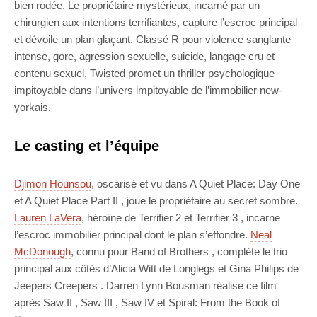
bien rodée. Le propriétaire mystérieux, incarné par un
chirurgien aux intentions terrifiantes, capture l’escroc principal
et dévoile un plan glaçant. Classé R pour violence sanglante
intense, gore, agression sexuelle, suicide, langage cru et
contenu sexuel, Twisted promet un thriller psychologique
impitoyable dans l’univers impitoyable de l’immobilier new-
yorkais.
Le casting et l’équipe
Djimon Hounsou
, oscarisé et vu dans A Quiet Place: Day One
et A Quiet Place Part II , joue le propriétaire au secret sombre.
Lauren LaVera
, héroïne de Terrifier 2 et Terrifier 3 , incarne
l’escroc immobilier principal dont le plan s’effondre.
Neal
McDonough
, connu pour Band of Brothers , complète le trio
principal aux côtés d’Alicia Witt de Longlegs et Gina Philips de
Jeepers Creepers . Darren Lynn Bousman réalise ce film
après Saw II , Saw III , Saw IV et Spiral: From the Book of