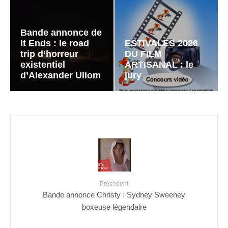
Bande annonce de
It Ends : le road
ESTIVALES 2026
trip d’horreur
DU FILM
existentiel
ARTISANAL : le
d’Alexander Ullom
jury
Précédent
Bande annonce Christy : Sydney Sweeney
boxeuse légendaire