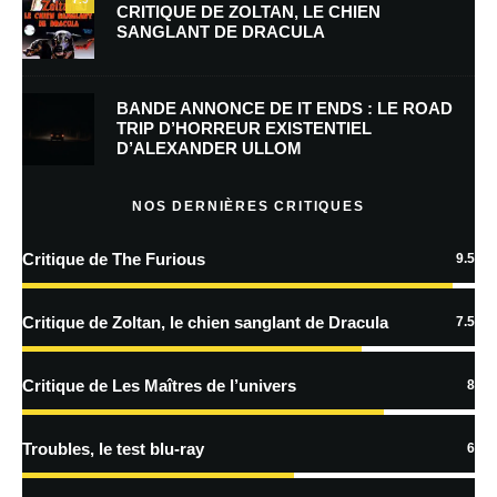
CRITIQUE DE ZOLTAN, LE CHIEN
SANGLANT DE DRACULA
Enregistrer mon nom, mon e-mail et mon site dans le navigateur pour
mon prochain commentaire.
BANDE ANNONCE DE IT ENDS : LE ROAD
Prévenez-moi de tous les nouveaux commentaires par e-mail.
TRIP D’HORREUR EXISTENTIEL
D’ALEXANDER ULLOM
Prévenez-moi de tous les nouveaux articles par e-mail.
NOS DERNIÈRES CRITIQUES
Critique de The Furious
9.5
En savoir
plus sur la façon dont les données de vos commentaires sont
Critique de Zoltan, le chien sanglant de Dracula
7.5
traitées
Critique de Les Maîtres de l’univers
8
Troubles, le test blu-ray
6