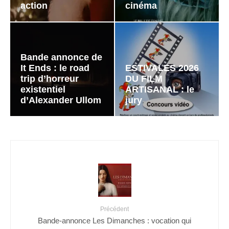
action
cinéma
Bande annonce de
It Ends : le road
ESTIVALES 2026
trip d’horreur
DU FILM
existentiel
ARTISANAL : le
d’Alexander Ullom
jury
Précédent
Bande-annonce Les Dimanches : vocation qui