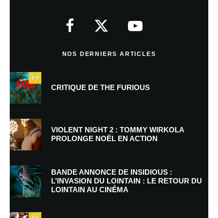
Votre adresse e-mail ne sera pas publiée.
Les champs obligatoires sont
indiqués avec
*
Commentaire
*
NOS DERNIERS ARTICLES
9.5
CRITIQUE DE THE FURIOUS
VIOLENT NIGHT 2 : TOMMY WIRKOLA
PROLONGE NOËL EN ACTION
Nom
*
BANDE ANNONCE DE INSIDIOUS :
L’INVASION DU LOINTAIN : LE RETOUR DU
LOINTAIN AU CINÉMA
E-mail
*
Site web
7.5