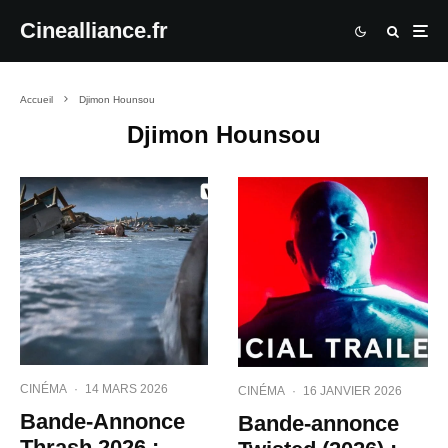
Cinealliance.fr
Accueil
Djimon Hounsou
Djimon Hounsou
CINÉMA
·
14 MARS 2026
CINÉMA
·
16 JANVIER 2026
Bande-Annonce
Bande-annonce
Thrash 2026 :