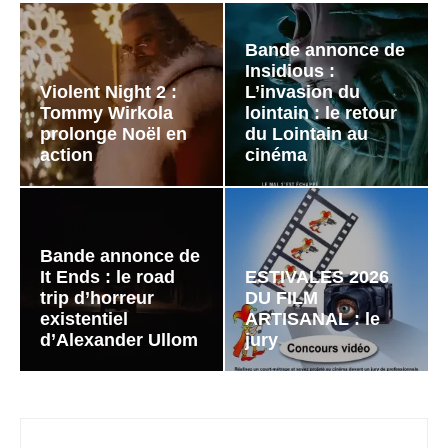
Bande annonce de
Insidious :
Violent Night 2 :
L’invasion du
Tommy Wirkola
lointain : le retour
prolonge Noël en
du Lointain au
action
cinéma
Bande annonce de
It Ends : le road
ESTIVALES 2026
trip d’horreur
DU FILM
existentiel
ARTISANAL : le
d’Alexander Ullom
jury