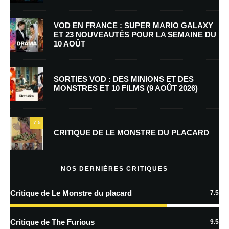
Nom
*
VOD EN FRANCE : SUPER MARIO GALAXY
ET 23 NOUVEAUTÉS POUR LA SEMAINE DU
10 AOÛT
E-mail
*
Site web
SORTIES VOD : DES MINIONS ET DES
MONSTRES ET 10 FILMS (9 AOÛT 2026)
Enregistrer mon nom, mon e-mail et mon site dans le navigateur pour
mon prochain commentaire.
7.5
Prévenez-moi de tous les nouveaux commentaires par e-mail.
CRITIQUE DE LE MONSTRE DU PLACARD
Prévenez-moi de tous les nouveaux articles par e-mail.
NOS DERNIÈRES CRITIQUES
Critique de Le Monstre du placard
7.5
En savoir
plus sur la façon dont les données de vos commentaires sont
Critique de The Furious
9.5
traitées