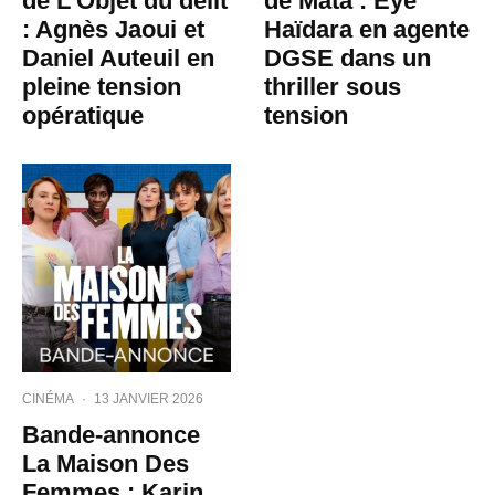
de L’Objet du délit
de Mata : Eye
: Agnès Jaoui et
Haïdara en agente
Daniel Auteuil en
DGSE dans un
pleine tension
thriller sous
opératique
tension
CINÉMA
·
13 JANVIER 2026
Bande-annonce
La Maison Des
Femmes : Karin