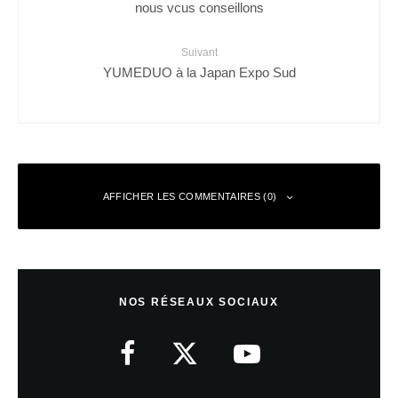
nous vcus conseillons
Suivant
YUMEDUO à la Japan Expo Sud
AFFICHER LES COMMENTAIRES (0)
Laisser un commentaire
NOS RÉSEAUX SOCIAUX
Votre adresse e-mail ne sera pas publiée.
Les champs obligatoires sont
indiqués avec
*
Commentaire
*