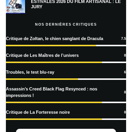
Prévenez-moi de tous les nouveaux commentaires par e-mail.
ESTIVALES 2026 DU FILM ARTISANAL : LE
JURY
Prévenez-moi de tous les nouveaux articles par e-mail.
NOS DERNIÈRES CRITIQUES
Critique de Zoltan, le chien sanglant de Dracula
7.5
En savoir
plus sur la façon dont les données de vos commentaires sont
Critique de Les Maîtres de l’univers
8
traitées
Troubles, le test blu-ray
6
Assassin’s Creed Black Flag Resynced : nos
8
impressions !
Critique de La Forteresse noire
8