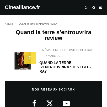
Cinealliance.fr
Accueil
Quand la terre s’entrouvrira review
Quand la terre s’entrouvrira
review
CINÉMA
CRITIQUE
DVD ET BLU-RAY
·
27 MARS 2019
7
QUAND LA TERRE
S’ENTROUVRIRA : TEST BLU-
RAY
NOS RÉSEAUX SOCIAUX