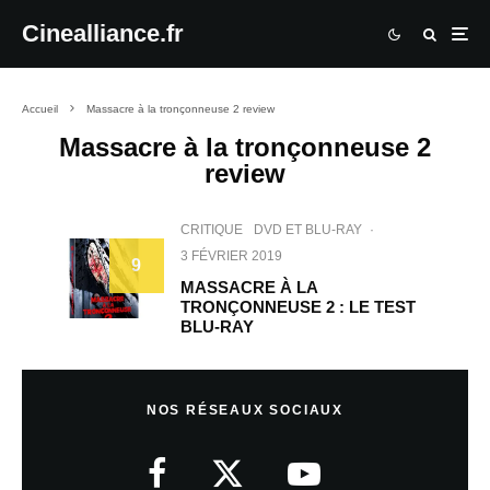
Cinealliance.fr
Accueil
Massacre à la tronçonneuse 2 review
Massacre à la tronçonneuse 2
review
CRITIQUE
DVD ET BLU-RAY
·
3 FÉVRIER 2019
9
MASSACRE À LA
TRONÇONNEUSE 2 : LE TEST
BLU-RAY
NOS RÉSEAUX SOCIAUX