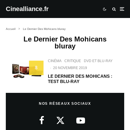
Cinealliance.fr
Accueil
Le Dernier Des Mohicans bluray
Le Dernier Des Mohicans
bluray
CINÉMA
CRITIQUE
DVD ET BLU-RAY
8
·
20 NOVEMBRE 2019
LE DERNIER DES MOHICANS :
TEST BLU-RAY
NOS RÉSEAUX SOCIAUX