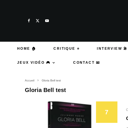
HOME 🏠
CRITIQUE ⭐
INTERVIEW 🎤
JEUX VIDÉO 🎮
CONTACT 📧
Accueil
Gloria Bell test
Gloria Bell test
C
7