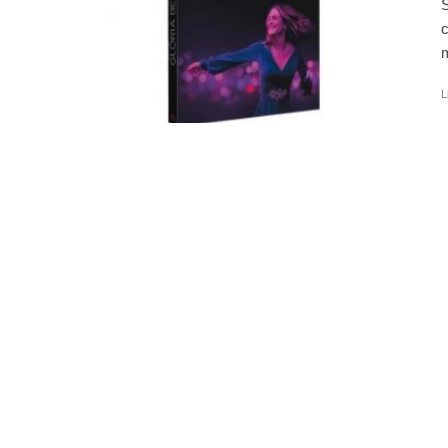
S
c
m
L