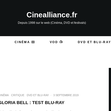
Cinealliance.fr
Depuis 1998 sur le web (Cinéma, DVD et festivals)
CINÉMA 🎞️
VOD 📺
DVD ET BLU-RAY
INÉMA
CRITIQUE
DVD ET BLU-RAY
·
3 SEPTEMBRE 2019
GLORIA BELL : TEST BLU-RAY