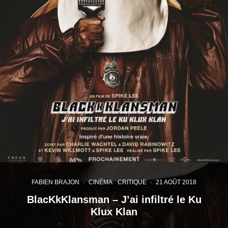
FABIEN BRAJON
·
CINÉMA
CRITIQUE
·
21 AOÛT 2018
BlacKkKlansman – J’ai infiltré le Ku
Klux Klan