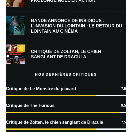
PROLONGE NOËL EN ACTION
E-mail
*
Site web
BANDE ANNONCE DE INSIDIOUS :
L’INVASION DU LOINTAIN : LE RETOUR DU
LOINTAIN AU CINÉMA
Enregistrer mon nom, mon e-mail et mon site dans le navigateur pour
mon prochain commentaire.
7.5
CRITIQUE DE ZOLTAN, LE CHIEN
SANGLANT DE DRACULA
En savoir
plus sur la façon dont les données de vos commentaires sont
NOS DERNIÈRES CRITIQUES
traitées
Critique de Le Monstre du placard
7.5
Critique de The Furious
9.5
Critique de Zoltan, le chien sanglant de Dracula
7.5