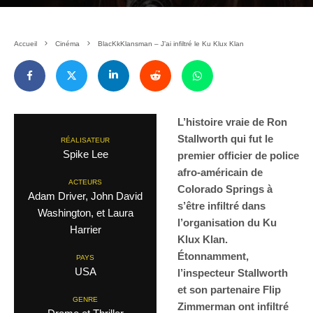
Accueil
Cinéma
BlacKkKlansman – J’ai infiltré le Ku Klux Klan
L’histoire vraie de Ron
Stallworth qui fut le
RÉALISATEUR
Spike Lee
premier officier de police
afro-américain de
ACTEURS
Colorado Springs à
Adam Driver, John David
s’être infiltré dans
Washington, et Laura
l’organisation du Ku
Harrier
Klux Klan.
Étonnamment,
PAYS
USA
l’inspecteur Stallworth
et son partenaire Flip
GENRE
Zimmerman ont infiltré