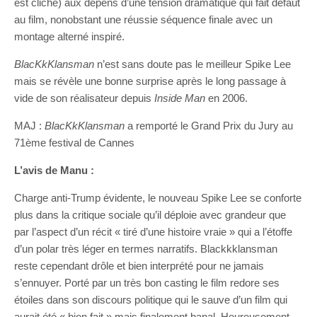
est cliché) aux dépens d’une tension dramatique qui fait défaut
au film, nonobstant une réussie séquence finale avec un
montage alterné inspiré.
BlacKkKlansman
n’est sans doute pas le meilleur Spike Lee
mais se révèle une bonne surprise après le long passage à
vide de son réalisateur depuis
Inside Man
en 2006.
MAJ :
BlacKkKlansman
a remporté le Grand Prix du Jury au
71ème festival de Cannes
L’avis de Manu :
Charge anti-Trump évidente, le nouveau Spike Lee se conforte
plus dans la critique sociale qu’il déploie avec grandeur que
par l’aspect d’un récit « tiré d’une histoire vraie » qui a l’étoffe
d’un polar très léger en termes narratifs. Blackkklansman
reste cependant drôle et bien interprété pour ne jamais
s’ennuyer. Porté par un très bon casting le film redore ses
étoiles dans son discours politique qui le sauve d’un film qui
aurait été « bien fait » mais finalement banal. Heureusement