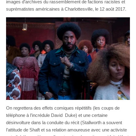
images d’archives du rassemblement de factions racistes et
suprématistes américaines à Charlottesville, le 12 août 2017.
On regrettera des effets comiques répétitifs (les coups de
téléphone à l’incrédule David Duke) et une certaine
désinvolture dans la conduite du récit (Stallworth a souvent
l’attitude de Shaft et sa relation amoureuse avec une activiste