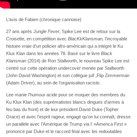
L’avis de Fabien (chronique cannoise)
27 ans après
Jungle Fever
, Spike Lee est de retour sur la
Croisette, en compétition avec
BlacKkKlansman,
l’incroyable
histoire vraie d’un policier afro-américain qui a intégré le Ku
Klux Klan dans les années 78. Basé sur le livre
Black
Klansman
(2014) de Ron Stallworth, le nouveau Spike Lee est
centré sur cette opération undercover menée par Stallworth
(John David Washington) et son collègue juif ,Flip Zimmerman
(Adam Driver), au sein de l’organisation raciste.
Lee manie l’humour acide pour se moquer des membres du
Ku Klux Klan (des suprématistes blancs dingues d’armes à
feu bas du front) et de leur président David Duke (Topher
Grace) et avec l’esprit rageur, engagé qu’on lui connaît, dresse
un parallèle avec l’Amérique de Trump via l' »America First »
prononcé par Duke et le raccord final avec les redoutables