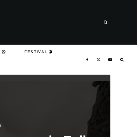
 📀
FESTIVAL 🎬
6