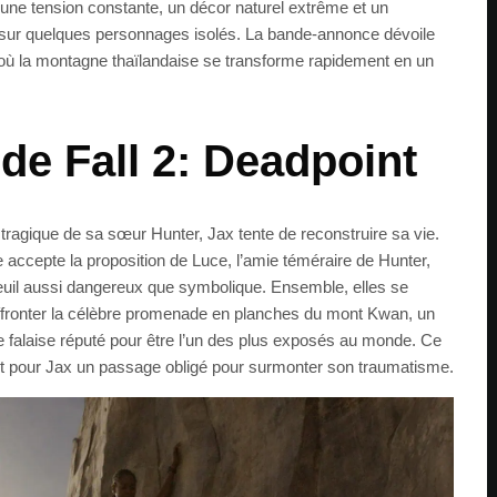
 une tension constante, un décor naturel extrême et un
ré sur quelques personnages isolés. La bande-annonce dévoile
 où la montagne thaïlandaise se transforme rapidement en un
 de Fall 2: Deadpoint
ragique de sa sœur Hunter, Jax tente de reconstruire sa vie.
le accepte la proposition de Luce, l’amie téméraire de Hunter,
 deuil aussi dangereux que symbolique. Ensemble, elles se
ffronter la célèbre promenade en planches du mont Kwan, un
de falaise réputé pour être l’un des plus exposés au monde. Ce
out pour Jax un passage obligé pour surmonter son traumatisme.