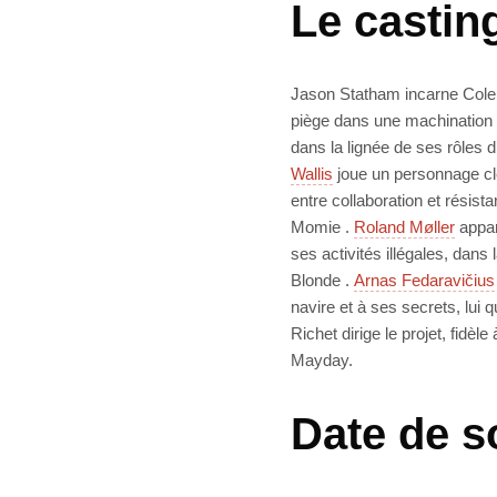
Le casting
Jason Statham incarne Cole 
piège dans une machination q
dans la lignée de ses rôles 
Wallis
joue un personnage clé 
entre collaboration et résis
Momie .
Roland Møller
appar
ses activités illégales, dan
Blonde .
Arnas Fedaravičius
navire et à ses secrets, lui q
Richet dirige le projet, fid
Mayday.
Date de s