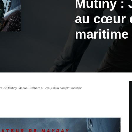
Mutiny :
au cœur 
maritime
 de Mutiny : Jason Statham au cœur d’un complot maritime