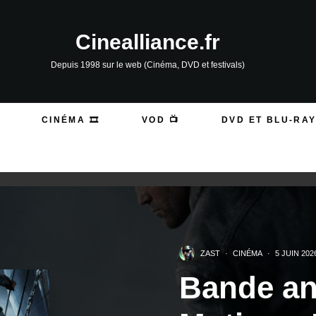
Cinealliance.fr
Depuis 1998 sur le web (Cinéma, DVD et festivals)
CINÉMA 🎞️
VOD 📺
DVD ET BLU-RAY
ZAST
·
CINÉMA
·
5 JUIN 202
Bande a