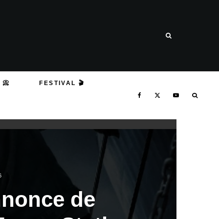
 📀
FESTIVAL 🎬
6
nnonce de