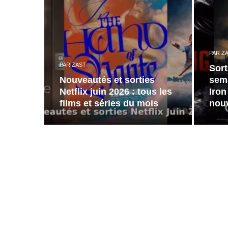
PAR
Z
PAR
ZAST
Sort
Nouveautés et sorties
sema
Netflix juin 2026 : tous les
Iron
films et séries du mois
nouv