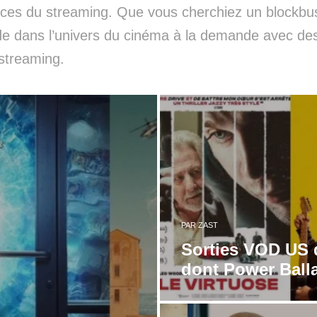
ces du streaming. Que vous cherchiez un blockbus
e dans l’univers du cinéma à la demande avec des 
 streaming.
PAR
ZAST
Sorties VOD US d
dont Power Ball