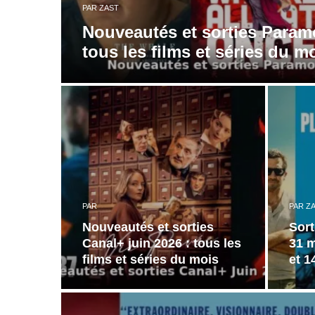
PAR
ZAST
Nouveautés et sorties Paramo
tous les films et séries du m
PAR
PAR
Z
Nouveautés et sorties
Sor
Canal+ juin 2026 : tous les
31 m
films et séries du mois
et 1