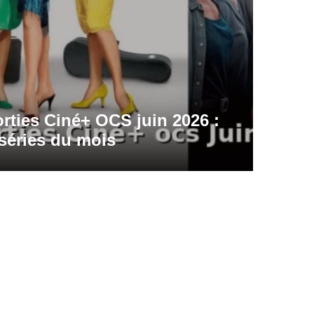
rties Ciné+ OCS juin 2026 :
 séries du mois