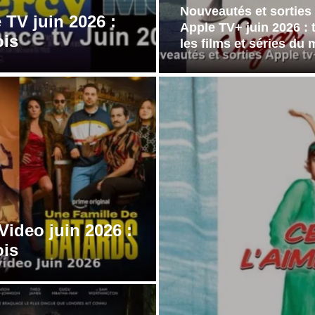
Nouveautés et sorties
 TV juin 2026 :
Apple TV+ juin 2026 : 
ois
les films et séries du 
Video juin 2026 :
ois