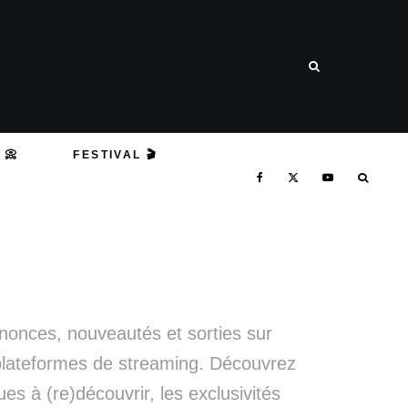
 📀
FESTIVAL 🎬
annonces, nouveautés et sorties sur
plateformes de streaming. Découvrez
 à (re)découvrir, les exclusivités