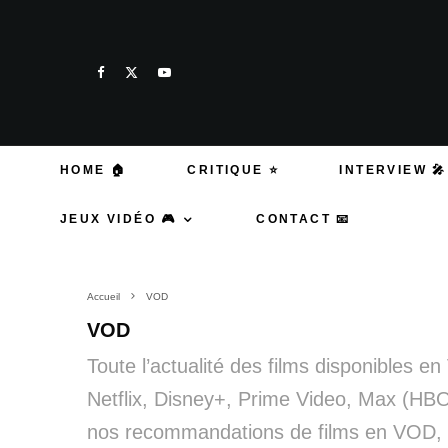
HOME 🏠
CRITIQUE ⭐
INTERVIEW 🎤
JEUX VIDÉO 🎮
CONTACT 📧
Accueil
VOD
VOD
Toute l’actualité des films disponibles e
Netflix, Disney+, Prime Video, Max (HB
nos recommandations de films en VOD, le