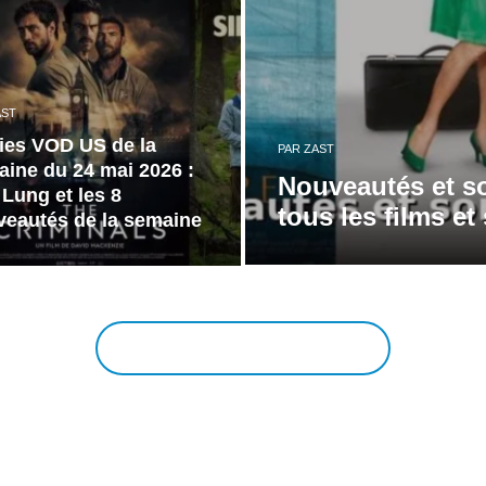
AST
ies VOD US de la
PAR
ZAST
ine du 24 mai 2026 :
Nouveautés et so
 Lung et les 8
tous les films et
eautés de la semaine
EN VOIR PLUS