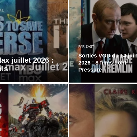
PAR
ZAST
Sorties VOD du 14 jui
x juillet 2026 :
2026 : 8 films dont
ois
Pressure