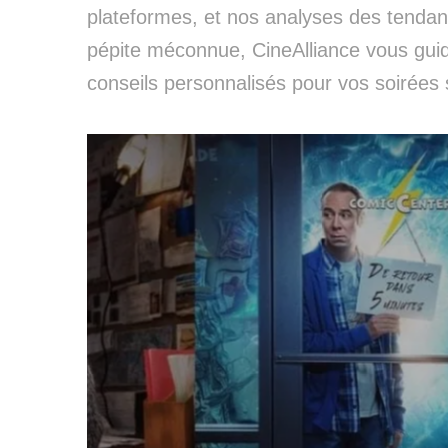
plateformes, et nos analyses des tendan
pépite méconnue, CineAlliance vous guid
conseils personnalisés pour vos soirées