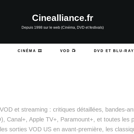
Cinealliance.fr
Depuis 1998 sur le web (Cinéma, DVD et festivals)
CINÉMA 🎞️
VOD 📺
DVD ET BLU-RAY
n VOD et streaming : critiques détaillées, bandes-
O), Canal+, Apple TV+, Paramount+, et toutes les 
s sorties VOD US en avant-première, les classiques