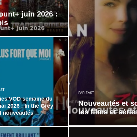
unt+ juin 2026 :
ois
AST
PAR
ZAST
ties VOD semaine du
Nouveautés et so
ai 2026 : In the Grey
les films et séri
4 nouveautés