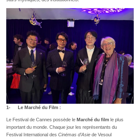
1-
Le Marché du Film :
Le Festival de Cannes possède le
Marché du film
le plus
important du monde. Chaque jour les représentants du
Festival International des
Cinémas d’Asie
de Vesoul