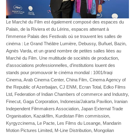
Le Marché du Film est également composé des espaces du
Palais, de la Riviera et du Lérins, espaces attenant à
l’immense Palais des Festivals où se trouvent les salles de
cinéma : Le Grand Théâtre Lumière, Debussy, Buñuel, Bazin,
Agnès Varda, et un grand nombre de petites salles liées au
Marché du Film. Une multitude de sociétés de production,
d’associations professionnelles, d’institutions louent des
stands pour promouvoir le cinéma mondial : 1001/Iraqi
Cinema, Arab Cinema Center, China Film, Cinema Agency of
the Republic of Azerbaijan, CJ ENM, Ecran Total, Edko Films
Ltd, Federation of Indian Chambers of commerce and Industry,
Finecut, Gaga Corporation, Indonesia/Jakarta Pavilion, Iranian
Independent Filmmakers Association, Japan External Trade
Organisation, Kazakfilm, Kurdistan Film commission,
Kyrgyzcinema, Le Pacte, Les Films du Losange, Mandarin
Motion Pictures Limited, M-Line Distribution, Mongolian