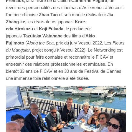
Frémaux
, la Ministre de la Culture
Catherine Pégard
, de
revoir des personnalités des cinémas d’Asie venus à Vesoul :
l’actrice chinoise
Zhao Tao
et son mari le réalisateur
Jia
Zhang-ke
, les réalisateurs japonais
Kore-
eda
Hirokazu
et
Koji Fukada
, le producteur
japonais
Tazutaka Watanabe
des films d’
Akio
Fujimoto
(
Along the Sea
, prix du jury Vesoul 2022, Les
Fleurs
du Manguier
, projet conçu à Vesoul 2022). Le Networking est
primordial pour faire connaitre et reconnaitre le FICAV et
entretenir des relations professionnelles et amicales. En
bientôt 33 ans de FICAV et en 30 ans de Festival de Cannes,
une immense toile relationnelle a été tissée.