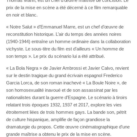
Thomas Mann, est un chef d’œuvre maîtrisé de concision. Le
prix de la mise en scène a été décerné à ce film remarquable
en noir et blanc.
« Notre Salut » d’Emmanuel Marre, est un chef d’œuvre de
reconstitution historique. L’air du temps des années noires
(1940-1944) entraîne un homme ordinaire dans la collaboration
vichyste. Le sous-titre du film est d’ailleurs « Un homme de
son temps ». Le prix du scénario lui a été attribué.
« La Bola Negra » de Javier Ambrossi et Javier Calvo, revient
sur le destin tragique du grand écrivain espagnol Frederico
Garcia Lorca, de son roman inachevé « La Boule Noire », de
son homosexualité inavoué et de son assassinat par les
nationalistes durant la guerre d’Espagne. Le scénario à tiroirs
relatant trois époques 1932, 1937 et 2017, explore les vies
étroitement liées de trois hommes gays. La bande son, pétrit
de culture hispanique, amplifie de façon grandiose la
dramaturgie du propos. Cette œuvre cinématographique d’une
grande maîtrise a obtenu le prix de la mise en scène.