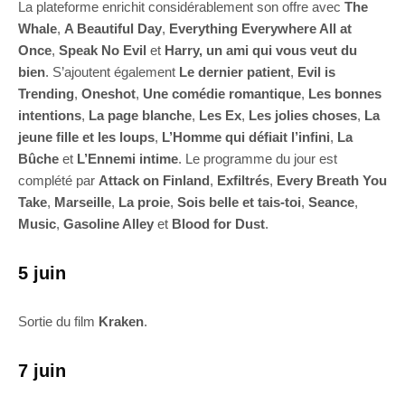
La plateforme enrichit considérablement son offre avec
The
Whale
,
A Beautiful Day
,
Everything Everywhere All at
Once
,
Speak No Evil
et
Harry, un ami qui vous veut du
bien
. S’ajoutent également
Le dernier patient
,
Evil is
Trending
,
Oneshot
,
Une comédie romantique
,
Les bonnes
intentions
,
La page blanche
,
Les Ex
,
Les jolies choses
,
La
jeune fille et les loups
,
L’Homme qui défiait l’infini
,
La
Bûche
et
L’Ennemi intime
. Le programme du jour est
complété par
Attack on Finland
,
Exfiltrés
,
Every Breath You
Take
,
Marseille
,
La proie
,
Sois belle et tais-toi
,
Seance
,
Music
,
Gasoline Alley
et
Blood for Dust
.
5 juin
Sortie du film
Kraken
.
7 juin