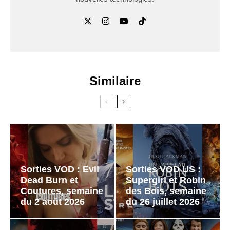
Similaire
Sorties VOD : Evil
Sorties VOD US :
Dead Burn et
Supergirl et Robin
Coutures, semaine
des Bois, semaine
du 2 août 2026
du 26 juillet 2026