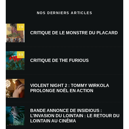
Commentaire
*
NOS DERNIERS ARTICLES
7.5
CRITIQUE DE LE MONSTRE DU PLACARD
9.5
CRITIQUE DE THE FURIOUS
Nom
*
VIOLENT NIGHT 2 : TOMMY WIRKOLA
PROLONGE NOËL EN ACTION
E-mail
*
Site web
BANDE ANNONCE DE INSIDIOUS :
L’INVASION DU LOINTAIN : LE RETOUR DU
LOINTAIN AU CINÉMA
Enregistrer mon nom, mon e-mail et mon site dans le navigateur pour
mon prochain commentaire.