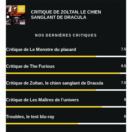
7.5
Prévenez-moi de tous les nouveaux commentaires par e-mail.
CRITIQUE DE ZOLTAN, LE CHIEN
SANGLANT DE DRACULA
Prévenez-moi de tous les nouveaux articles par e-mail.
NOS DERNIÈRES CRITIQUES
Critique de Le Monstre du placard
7.5
En savoir
plus sur la façon dont les données de vos commentaires sont
Critique de The Furious
9.5
traitées
Critique de Zoltan, le chien sanglant de Dracula
7.5
Critique de Les Maîtres de l’univers
8
Troubles, le test blu-ray
6