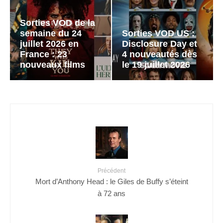
Sorties VOD de la
semaine du 24
Sorties VOD US :
juillet 2026 en
Disclosure Day et
France : 23
4 nouveautés dès
nouveaux films
le 19 juillet 2026
Précédent
Mort d’Anthony Head : le Giles de Buffy s’éteint
à 72 ans