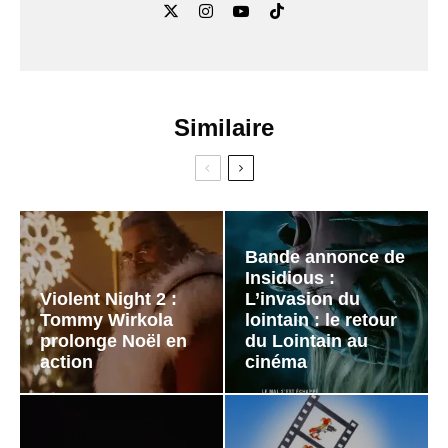
Similaire
Bande annonce de
Insidious :
Violent Night 2 :
L’invasion du
Tommy Wirkola
lointain : le retour
prolonge Noël en
du Lointain au
action
cinéma