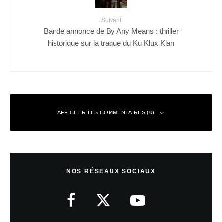
Suivant
Bande annonce de By Any Means : thriller
historique sur la traque du Ku Klux Klan
AFFICHER LES COMMENTAIRES (0)
Laisser un commentaire
NOS RÉSEAUX SOCIAUX
Votre adresse e-mail ne sera pas publiée.
Les champs obligatoires sont
indiqués avec
*
Commentaire
*