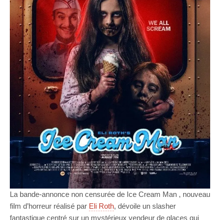
La bande-annonce non censurée de Ice Cream Man , nouveau
film d’horreur réalisé par
Eli Roth
, dévoile un slasher
fantastique centré sur un mystérieux vendeur de glaces qui