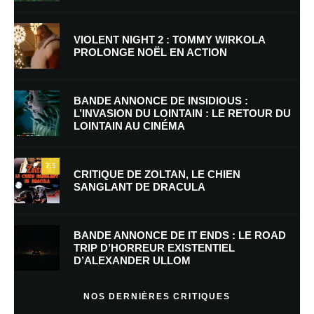
VIOLENT NIGHT 2 : TOMMY WIRKOLA
PROLONGE NOËL EN ACTION
Nom
*
BANDE ANNONCE DE INSIDIOUS :
L’INVASION DU LOINTAIN : LE RETOUR DU
LOINTAIN AU CINÉMA
E-mail
*
Site web
7.5
CRITIQUE DE ZOLTAN, LE CHIEN
SANGLANT DE DRACULA
Enregistrer mon nom, mon e-mail et mon site dans le navigateur pour
mon prochain commentaire.
BANDE ANNONCE DE IT ENDS : LE ROAD
Prévenez-moi de tous les nouveaux commentaires par e-mail.
TRIP D’HORREUR EXISTENTIEL
D’ALEXANDER ULLOM
Prévenez-moi de tous les nouveaux articles par e-mail.
NOS DERNIÈRES CRITIQUES