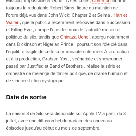
Mission: Impossible et Dune . À ses côtés,
Common
incarne
toujours le redoutable Robert Sims, figure du maintien de
l’ordre déjà vue dans John Wick: Chapter 2 et Selma .
Harriet
Walter
, que le public a récemment retrouvée dans Succession
et Killing Eve , campe l’une des voix de l’autorité morale et
politique du silo, tandis que
Chinaza Uche
, aperçu notamment
dans Dickinson et Nigerian Prince , poursuit son rôle clé dans
l’équilibre fragile de cette communauté enfermée. À la création
et à la production, Graham Yost , scénariste et showrunner
passé par Justified et Band of Brothers , réalise la série et
orchestre ce mélange de thriller politique, de drame humain et
de science-fiction dystopique.
Date de sortie
La saison 3 de Silo sera disponible sur Apple TV à partir du 3
juillet, avec une diffusion hebdomadaire des nouveaux
épisodes jusqu’au début du mois de septembre.