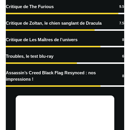
Critique de The Furious
9.5
En savoir
plus sur la façon dont les données de vos commentaires sont
Critique de Zoltan, le chien sanglant de Dracula
7.5
traitées
Critique de Les Maîtres de l’univers
8
Troubles, le test blu-ray
6
Assassin’s Creed Black Flag Resynced : nos
8
impressions !