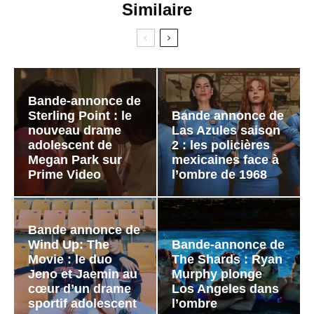
Similaire
Bande-annonce de
Sterling Point : le
Bande annonce de
nouveau drame
Las Azules saison
adolescent de
2 : les policières
Megan Park sur
mexicaines face à
Prime Video
l’ombre de 1968
Bande annonce de
Wind Up: The
Bande-annonce de
Movie : le duo
The Shards : Ryan
Jeno et Jaemin au
Murphy plonge
cœur d’un drame
Los Angeles dans
sportif adolescent
l’ombre