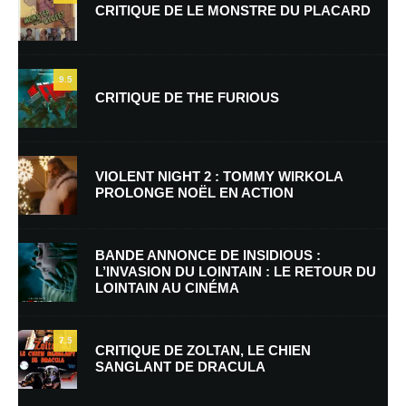
CRITIQUE DE LE MONSTRE DU PLACARD
9.5
CRITIQUE DE THE FURIOUS
Nom
*
VIOLENT NIGHT 2 : TOMMY WIRKOLA
PROLONGE NOËL EN ACTION
E-mail
*
Site web
BANDE ANNONCE DE INSIDIOUS :
L’INVASION DU LOINTAIN : LE RETOUR DU
LOINTAIN AU CINÉMA
Enregistrer mon nom, mon e-mail et mon site dans le navigateur pour
mon prochain commentaire.
7.5
Prévenez-moi de tous les nouveaux commentaires par e-mail.
CRITIQUE DE ZOLTAN, LE CHIEN
SANGLANT DE DRACULA
Prévenez-moi de tous les nouveaux articles par e-mail.