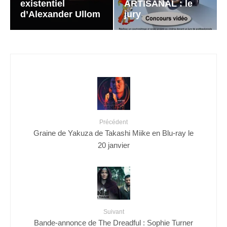
existentiel
ARTISANAL : le
d’Alexander Ullom
jury
Précédent
Graine de Yakuza de Takashi Miike en Blu-ray le
20 janvier
Suivant
Bande-annonce de The Dreadful : Sophie Turner