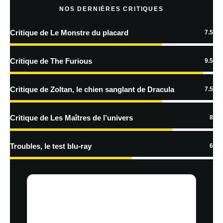
NOS DERNIÈRES CRITIQUES
Critique de Le Monstre du placard
7.5
En savoir
plus sur la façon dont les données de vos commentaires sont
Critique de The Furious
9.5
traitées
Critique de Zoltan, le chien sanglant de Dracula
7.5
Critique de Les Maîtres de l’univers
8
Troubles, le test blu-ray
6