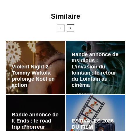
Similaire
Bande annonce de
Insidious :
Violent Night 2 :
L’invasion du
Tommy Wirkola
lointain : le retour
prolonge Noël en
du Lointain au
action
cinéma
Bande annonce de
It Ends : le road
ESTIVALES 2026
trip d’horreur
DU FILM