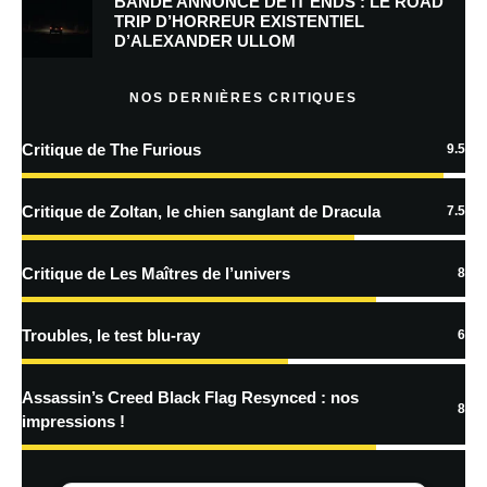
BANDE ANNONCE DE IT ENDS : LE ROAD
Prévenez-moi de tous les nouveaux commentaires par e-mail.
TRIP D’HORREUR EXISTENTIEL
D’ALEXANDER ULLOM
Prévenez-moi de tous les nouveaux articles par e-mail.
NOS DERNIÈRES CRITIQUES
Critique de The Furious
9.5
En savoir
plus sur la façon dont les données de vos commentaires sont
Critique de Zoltan, le chien sanglant de Dracula
7.5
traitées
Critique de Les Maîtres de l’univers
8
Troubles, le test blu-ray
6
Assassin’s Creed Black Flag Resynced : nos
8
impressions !