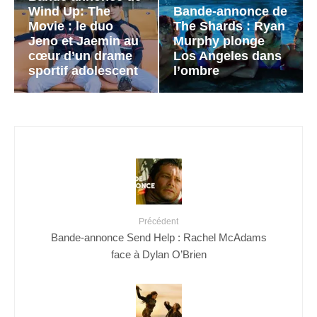
Wind Up: The
Bande-annonce de
Movie : le duo
The Shards : Ryan
Jeno et Jaemin au
Murphy plonge
cœur d’un drame
Los Angeles dans
sportif adolescent
l’ombre
Précédent
Bande-annonce Send Help : Rachel McAdams
face à Dylan O’Brien