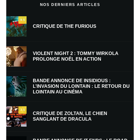
NOS DERNIERS ARTICLES
9.5
CRITIQUE DE THE FURIOUS
VIOLENT NIGHT 2 : TOMMY WIRKOLA
PROLONGE NOËL EN ACTION
Nom
*
BANDE ANNONCE DE INSIDIOUS :
L’INVASION DU LOINTAIN : LE RETOUR DU
LOINTAIN AU CINÉMA
E-mail
*
Site web
7.5
CRITIQUE DE ZOLTAN, LE CHIEN
SANGLANT DE DRACULA
Enregistrer mon nom, mon e-mail et mon site dans le navigateur pour
mon prochain commentaire.