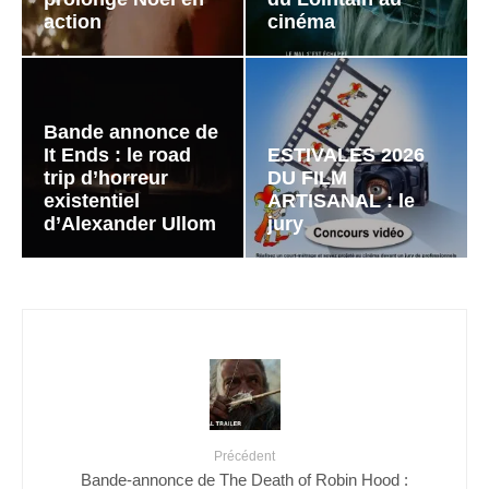
action
cinéma
Bande annonce de
It Ends : le road
ESTIVALES 2026
trip d’horreur
DU FILM
existentiel
ARTISANAL : le
d’Alexander Ullom
jury
Précédent
Bande-annonce de The Death of Robin Hood :