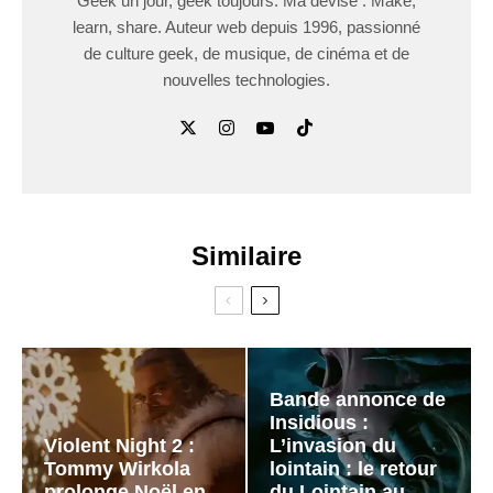
Geek un jour, geek toujours. Ma devise : Make,
learn, share. Auteur web depuis 1996, passionné
de culture geek, de musique, de cinéma et de
nouvelles technologies.
Similaire
Bande annonce de
Insidious :
Violent Night 2 :
L’invasion du
Tommy Wirkola
lointain : le retour
prolonge Noël en
du Lointain au