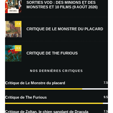
SORTIES VOD : DES MINIONS ET DES
MONSTRES ET 10 FILMS (9 AOÛT 2026)
E-mail
*
Site web
7.5
CRITIQUE DE LE MONSTRE DU PLACARD
Enregistrer mon nom, mon e-mail et mon site dans le navigateur pour
mon prochain commentaire.
9.5
Prévenez-moi de tous les nouveaux commentaires par e-mail.
CRITIQUE DE THE FURIOUS
Prévenez-moi de tous les nouveaux articles par e-mail.
NOS DERNIÈRES CRITIQUES
Critique de Le Monstre du placard
7.5
En savoir
plus sur la façon dont les données de vos commentaires sont
Critique de The Furious
9.5
traitées
Critique de Zoltan, le chien sanglant de Dracula
7.5