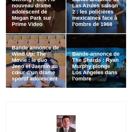
nouveau drame
Las Azules saison
adolescent de
2 : les policières
Megan Park sur
mexicaines face à
Prime Video
l’ombre de 1968
Bande annonce de
Wind Up: The
Bande-annonce de
Movie : le duo
The Shards : Ryan
Jeno et Jaemin au
Murphy plonge
cœur d’un drame
Los Angeles dans
sportif adolescent
l’ombre