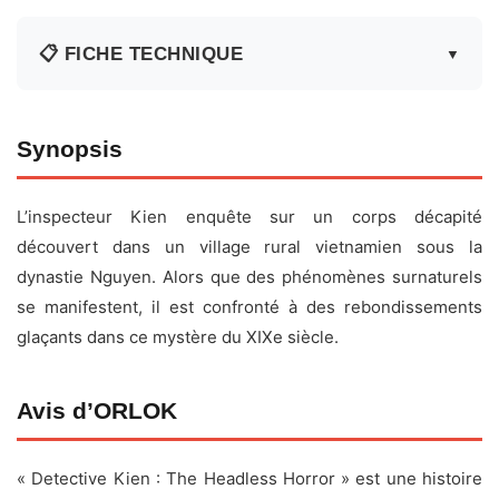
📋 FICHE TECHNIQUE
▼
Fiche technique
Synopsis
Titre original :
Thám Tử Kiên: Kỳ Án Không Đầu
L’inspecteur Kien enquête sur un corps décapité
Réalisateur :
Victor Vũ
découvert dans un village rural vietnamien sous la
Acteurs :
Quốc Huy
,
Ngọc Diệp
,
Minh Anh
,
Quốc Anh
,
dynastie Nguyen. Alors que des phénomènes surnaturels
Tín Nguyễn, Phạm Quỳnh Anh, Quốc Cường, Mỹ Uyên,
se manifestent, il est confronté à des rebondissements
Xuân Trang, Sỹ Toàn
glaçants dans ce mystère du XIXe siècle.
Date de sortie :
25 avril 2025
Durée :
2h11
Avis d’ORLOK
Genre :
Horreur, Crime, Histoire
Pays :
Vietnam
« Detective Kien : The Headless Horror » est une histoire