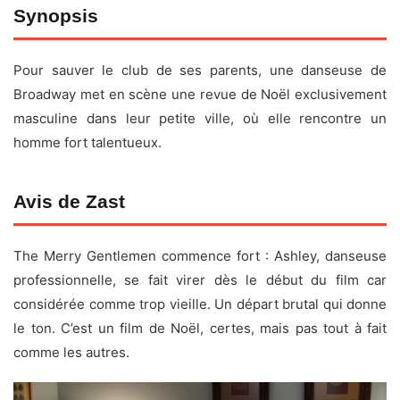
Synopsis
Titre original :
The Merry Gentlemen
Pour sauver le club de ses parents, une danseuse de
Réalisateur :
Peter Sullivan
Broadway met en scène une revue de Noël exclusivement
Acteurs :
Britt Robertson, Chad Michael Murray, Marla
masculine dans leur petite ville, où elle rencontre un
Sokoloff, Marc Anthony Samuel, Maxwell Caulfield, Colt
homme fort talentueux.
Prattes, Hector David Jr., Michael Gross, Beth Broderick,
María Canals-Barrera
Avis de Zast
Date de sortie :
20 novembre 2024
Durée :
1h25
The Merry Gentlemen commence fort : Ashley, danseuse
Genre :
Romance, Comédie
professionnelle, se fait virer dès le début du film car
Pays :
États-Unis
considérée comme trop vieille. Un départ brutal qui donne
Plateforme :
Netflix
le ton. C’est un film de Noël, certes, mais pas tout à fait
comme les autres.