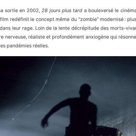
sa sortie en 2002,
28 jours plus tard
a bouleversé le cinéma
e film redéfinit le concept même du “zombie” modernisé : plus 
dans leur rage. Loin de la lente décrépitude des morts-viv
e nerveuse, réaliste et profondément anxiogène qui résonne 
des pandémies réelles.