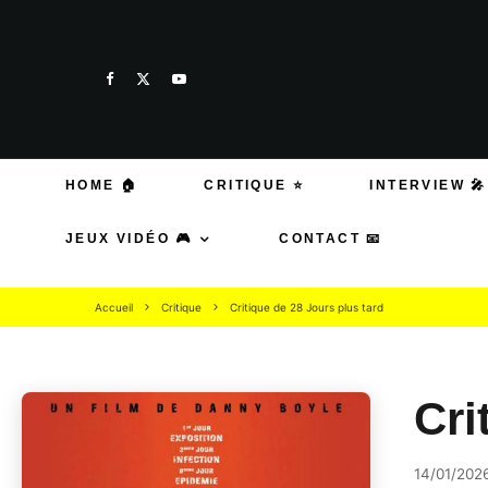
HOME 🏠
CRITIQUE ⭐
INTERVIEW 🎤
JEUX VIDÉO 🎮
CONTACT 📧
Accueil
Critique
Critique de 28 Jours plus tard
Cri
14/01/202