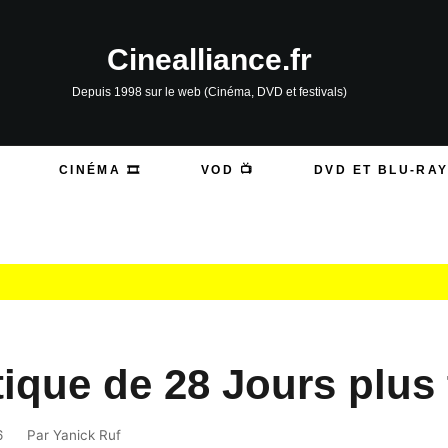
Cinealliance.fr
Depuis 1998 sur le web (Cinéma, DVD et festivals)
CINÉMA 🎞️
VOD 📺
DVD ET BLU-RAY
tique de 28 Jours plus 
6
Par
Yanick Ruf