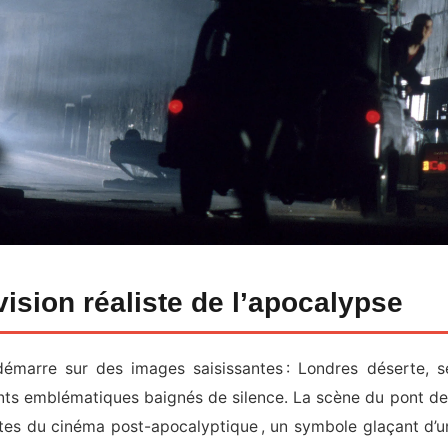
ision réaliste de l’apocalypse
démarre sur des images saisissantes : Londres déserte, 
s emblématiques baignés de silence. La scène du pont de W
es du cinéma post-apocalyptique , un symbole glaçant d’un