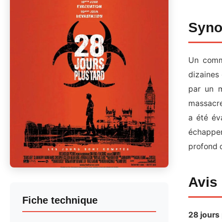
Syno
Un comma
dizaines
par un m
massacren
a été év
échapper
profond
Avis
Fiche technique
28 jours