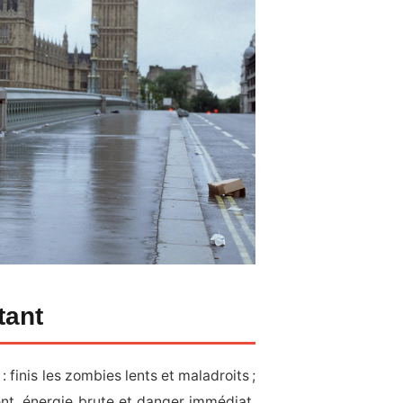
tant
 finis les zombies lents et maladroits ;
ent, énergie brute et danger immédiat.