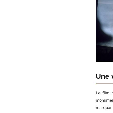
Une v
Le film 
monument
marquant