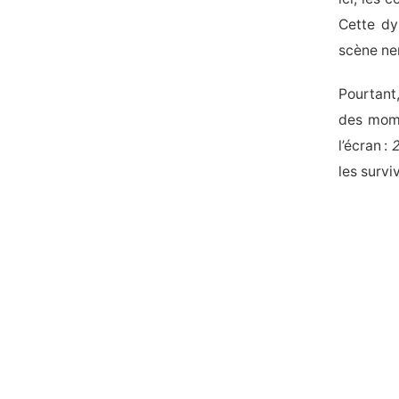
Cette dy
scène ne
Pourtant,
des mome
l’écran :
2
les surv