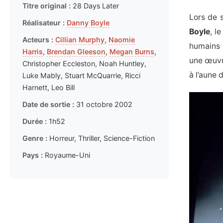
Titre original :
28 Days Later
Lors de 
Réalisateur :
Danny Boyle
Boyle
, l
Acteurs :
Cillian Murphy
,
Naomie
humains 
Harris
,
Brendan Gleeson
,
Megan Burns
,
une œuvr
Christopher Eccleston, Noah Huntley,
à l’aune 
Luke Mably, Stuart McQuarrie, Ricci
Harnett, Leo Bill
Date de sortie :
31 octobre 2002
Durée :
1h52
Genre :
Horreur, Thriller, Science-Fiction
Pays :
Royaume-Uni